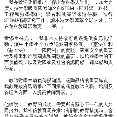
「我亦歡迎政府推出『傑出創科學人計劃』，加大力
度支持大學吸引國際知名的STEM（即科學、科技、
工程和數學學科）學者和其團隊來港任職，進行
STEM相關研究工作，讓本港大學匯萃全球人才，並
在創科教研活動更上一層。」
雷添良補充：「我非常支持政府透過提供多元化活
動，讓中小學生全方位認識國家發展、《憲法》和
《基本法》、『一國兩制』的實踐、國家安全的重要
性及尊重和維護國旗和國歌的需要，以培養學生的正
面價值觀，以及對國家及社會的認同感、歸屬感和責
任感。」
「教師對學生肩負傳授知識、薰陶品格的重要職責。
我歡迎政府透過推出不同措施涵蓋教師入職、培訓及
管理各方面，以提高教師質素。」
他續說：「教育的成功，需要所有關心下一代的人共
同努力。我相信教育局在推出有關的教育措施時，會
與各持份者保持密切溝通。教統會亦會繼續提供意