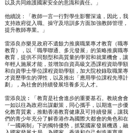
以及共同維護國家安全的意識和責任。」
他續說：「教師一言一行對學生影響深遠，因此，我
支持政府從入職、操守及培訓多方面加強教師管理，
提升教師專業。」
雷添良亦樂見政府不遺餘力推廣職業專才教育（職專
教育），以「職學聯通、多元發展」的策略推廣職專
教育，提供不同類型和高質量的學習和就業機會，讓
年輕人施展才能，並增加自資高級文憑課程資助學額
和自資學士學位課程資助學額，加大院校錄取職業專
才資歷學生的彈性，以及推出「應用學位課程先導計
劃」，為社會的持續發展培養多元人才。
雷添良說︰「教育是社會進步的重要基石。教統會會
一如以往為政府出謀獻策，同心攜手，以期進一步優
化教育質素，推動香港教育健康及可持續發展，讓我
們的青少年充分了解香港作為國際大都會的角色和在
『一國兩制』下的獨特優勢，抓緊國家發展機遇，融
入國家發展大局，為國家、香港和自己創造更寬廣、