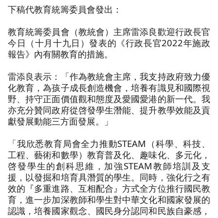
下稿代教育統籌委員會發出：
教育統籌委員會（教統會）主席雷添良歡迎行政長官
今日（十月十九日）發表的《行政長官2022年施政
報告》內有關教育的措施。
雷添良表示：「作為教統會主席，我支持政府致力優
化教育，為孩子成長創造機會，培養有識見和國際視
野、持守正面價值觀和態度及愛國愛港的新一代。我
亦充分贊同政府從啓發學生潛能、提升教學效能及貢
獻發展動能三方面發展。」
「我欣悉教育局會全力推動STEAM（科學、科技、
工程、藝術和數學）教育普及化、趣味化、多元化，
啓發學生的創科思維，加強STEAM教師培訓及支
援，以發掘和培育具潛質的學生。同時，強化行之有
效的『多重進路、互相配合』方式全方位推行國民教
育，進一步加深教師和學生對中華文化和國家發展的
認識，培養國家觀念、國民身分認同和民族自豪感，