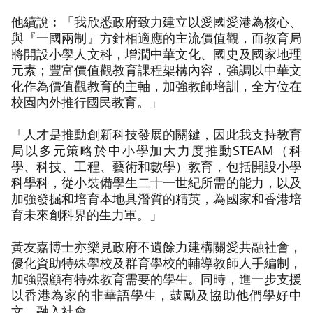
他續說︰「我欣悉政府致力建立以愛國愛港為核心、
與『一國兩制』方針相適應的主流價值觀，而教育局
將開設小學人文科，增潤中華文化、國史及國家地理
元素；豐富價值觀教育課程架構內容，強調以中華文
化作為價值觀教育的主軸，加強教師培訓，全方位在
校園內外推行國民教育。」
「人才是推動創新科技發展的關鍵，因此我支持教育
局以多元策略於中小學加大力度推動STEAM（科
學、科技、工程、藝術和數學）教育，包括開設小學
科學科，從小裝備學生二十一世紀所需的能力，以及
加強發掘和培育本地具潛質的精英，為國家和香港培
育未來創科界的生力軍。」
黃友嘉博士亦樂見政府不遺餘力建構關愛共融社會，
優化資助特殊學校及群育學校的輔導教師人手編制，
加強照顧有特殊教育需要的學生。同時，進一步支援
以香港為家的非華語學生，鼓勵及協助他們學好中
文，融入社會。