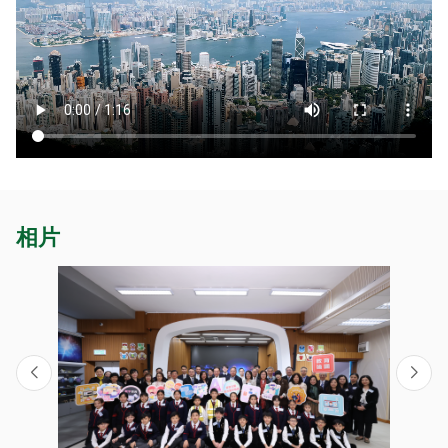
primary
school
to
learn
about
promotion
of
digital
education
相片