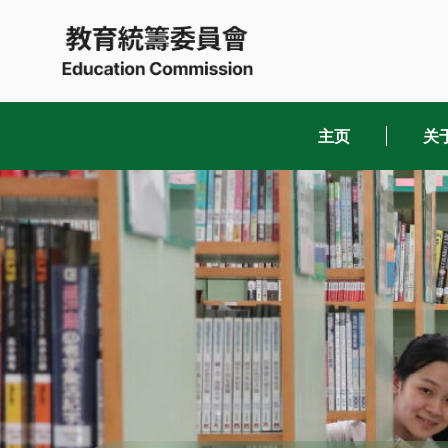
Skip
to
content
主页
关