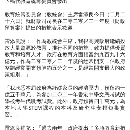
下稿代教育統籌委員會發出：
教育統籌委員會（教統會）主席雷添良今日（二月二
十六日）就財政司司長在二零二零／二一年度《財政
預算案》提出的措施表示歡迎。
雷添良說：「作為教統會主席，我很高興政府繼續投
放大量資源於教育，推行不同的措施，致力提供優質
教育和培育人才。政府在教育方面預留約九百九十六
億元，作為二零二零／二一年度的經常開支，佔政府
整體經常開支預算約五分之一，是經常開支最大的政
策組別。」
「我欣悉本屆政府為紓緩家長的經濟壓力，預留約一
億五千萬元，為參加二○二一年香港中學文憑考試的
學校考生代繳考試費。此外，政府預留四千萬元，為
本地大學STEM課程的本科及研究生安排短期實
習。」
雷添良補充：「過去兩年，政府提出了多項教育新措