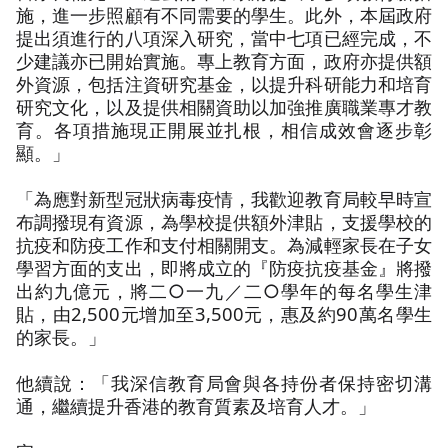
施，進一步照顧有不同需要的學生。此外，本屆政府
提出須進行的八項深入研究，當中七項已經完成，不
少建議亦已開始實施。專上教育方面，政府亦提供額
外資源，包括注資研究基金，以提升科研能力和培育
研究文化，以及提供相關資助以加強推廣職業專才教
育。各項措施現正開展並扎根，相信成效會逐步彰
顯。」
「為應對新型冠狀病毒疫情，我歡迎教育局較早時宣
布調撥現有資源，為學校提供額外津貼，支援學校的
抗疫和防疫工作和支付相關開支。為減輕家長在子女
學習方面的支出，即將成立的『防疫抗疫基金』將撥
出約九億元，將二○一九／二○學年的每名學生津
貼，由2,500元增加至3,500元，惠及約90萬名學生
的家長。」
他續說：「我深信教育局會與各持份者保持密切溝
通，繼續提升香港的教育質素及培育人才。」