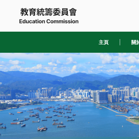
Skip
to
content
主頁
關