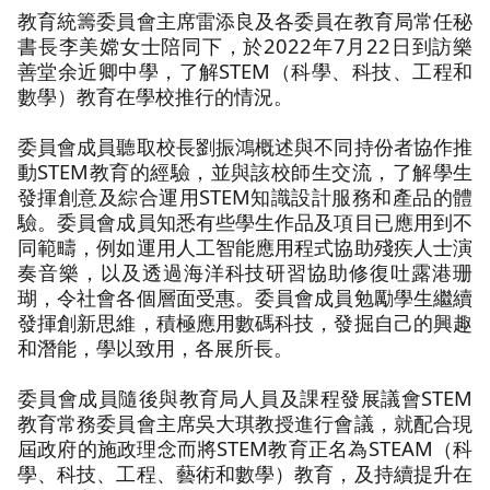
教育統籌委員會主席雷添良及各委員在教育局常任秘
書長李美嫦女士陪同下，於2022年7月22日到訪樂
善堂余近卿中學，了解STEM（科學、科技、工程和
數學）教育在學校推行的情況。
委員會成員聽取校長劉振鴻概述與不同持份者協作推
動STEM教育的經驗，並與該校師生交流，了解學生
發揮創意及綜合運用STEM知識設計服務和產品的體
驗。委員會成員知悉有些學生作品及項目已應用到不
同範疇，例如運用人工智能應用程式協助殘疾人士演
奏音樂，以及透過海洋科技研習協助修復吐露港珊
瑚，令社會各個層面受惠。委員會成員勉勵學生繼續
發揮創新思維，積極應用數碼科技，發掘自己的興趣
和潛能，學以致用，各展所長。
委員會成員隨後與教育局人員及課程發展議會STEM
教育常務委員會主席吳大琪教授進行會議，就配合現
屆政府的施政理念而將STEM教育正名為STEAM（科
學、科技、工程、藝術和數學）教育，及持續提升在