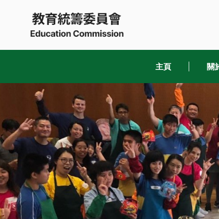
Skip
to
content
主頁
關