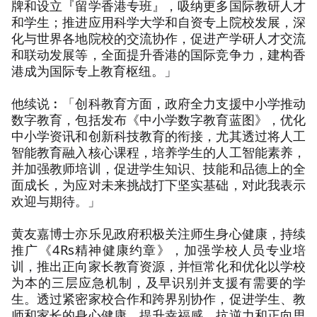
牌和设立『留学香港专班』，吸纳更多国际教研人才
和学生；推进应用科学大学和自资专上院校发展，深
化与世界各地院校的交流协作，促进产学研人才交流
和联动发展等，全面提升香港的国际竞争力，建构香
港成为国际专上教育枢纽。」
他续说︰「创科教育方面，政府全力支援中小学推动
数字教育，包括发布《中小学数字教育蓝图》，优化
中小学资讯和创新科技教育的衔接，尤其透过将人工
智能教育融入核心课程，培养学生的人工智能素养，
并加强教师培训，促进学生知识、技能和品德上的全
面成长，为应对未来挑战打下坚实基础，对此我表示
欢迎与期待。」
黄友嘉博士亦乐见政府积极关注师生身心健康，持续
推广《4Rs精神健康约章》，加强学校人员专业培
训，推出正向家长教育资源，并恒常化和优化以学校
为本的三层应急机制，及早识别并支援有需要的学
生。透过紧密家校合作和跨界别协作，促进学生、教
师和家长的身心健康，提升幸福感、抗逆力和正向思