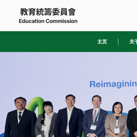
Skip
to
content
主页
关